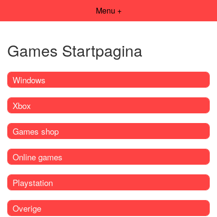
Menu +
Games Startpagina
Windows
Xbox
Games shop
Online games
Playstation
Overige